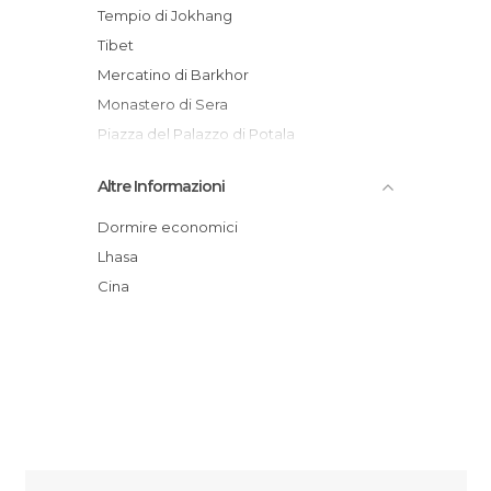
Tempio di Jokhang
Tibet
Mercatino di Barkhor
Monastero di Sera
Piazza del Palazzo di Potala
Piazza di Barkhor a Lhasa
Altre Informazioni
Monastero di Drepung
Lhasa
Dormire economici
Treno da Lhasa a Xian
Lhasa
Summer Palace of Dalai-Lama
Cina
The Jowo Buddha at Jokhang Temple