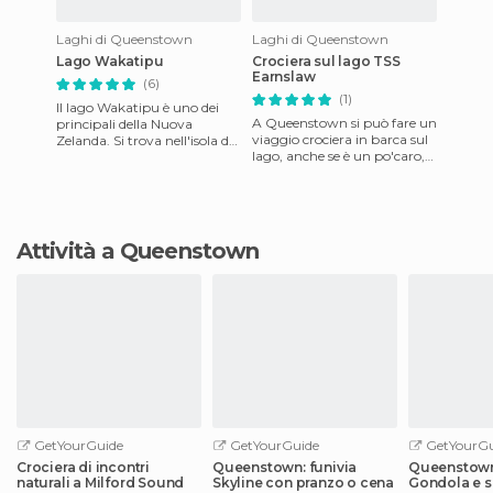
Laghi di Queenstown
Laghi di Queenstown
Lago Wakatipu
Crociera sul lago TSS
Earnslaw
(6)
(1)
Il lago Wakatipu è uno dei
A Queenstown si può fare un
principali della Nuova
viaggio crociera in barca sul
Zelanda. Si trova nell'isola del
lago, anche se è un po'caro,
sud e sulle sue sponde si
48 dollari, 24 a testa. l'ho
adagiano Glenorchy e
fatto per vede
Attività a Queenstown
GetYourGuide
GetYourGuide
GetYourGu
Crociera di incontri
Queenstown: funivia
Queenstown
naturali a Milford Sound
Skyline con pranzo o cena
Gondola e sl