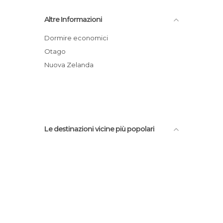
Ponte Kawarau
Altre Informazioni
Dart River
Nzone Skydive
Dormire economici
Giardino Botanico
Otago
Tour del Signore degli Anelli
Nuova Zelanda
AJ Hackett bungy
Le destinazioni vicine più popolari