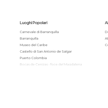
Luoghi Popolari
A
Carnevale di Barranquilla
Barranquilla
Museo del Caribe
Castello di San Antonio de Salgar
Puerto Colombia
Bocas de Cenizas - foce del Magdalena
Las Flores
Ciénaga de Mallorquín
Centro Comercial Buenavista
Zoo di Barranquilla
Ponte Pumarejo
Monumento al Sombrero Vueltiao