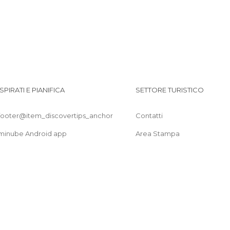
ISPIRATI E PIANIFICA
SETTORE TURISTICO
footer@item_discovertips_anchor
Contatti
minube Android app
Area Stampa