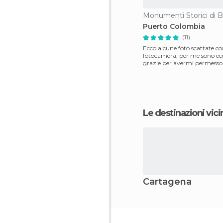
Monumenti Storici di Ba
Puerto Colombia
(11)
Ecco alcune foto scattate c
fotocamera, per me sono ecc
grazie per avermi permesso
partecipare e voglio dirvi
Le destinazioni vici
Cartagena