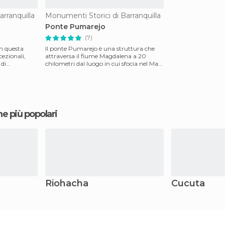
rranquilla
Monumenti Storici di Barranquilla
Ponte Pumarejo
(7)
on questa
Il ponte Pumarejo è una struttura che
ezionali,
attraversa il fiume Magdalena a 20
 di
chilometri dal luogo in cui sfocia nel Mar
dei Caraibi. C
ne più popolari
Riohacha
Cucuta