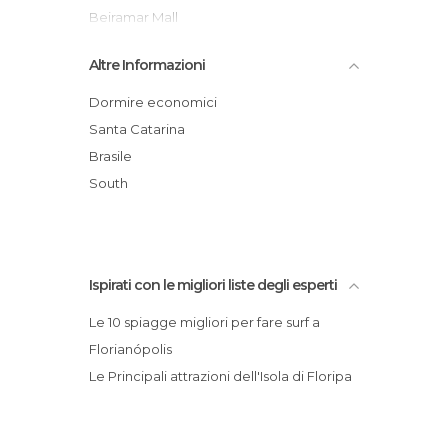
Negozi a Florianopolis
Beiramar Mall
Piazze a Florianopolis
Jurerê
Altre Informazioni
Pub a Florianopolis
Florianopolis Public Market
Spiagge a Florianopolis
Praia Brava
Dormire economici
Trekking a Florianopolis
Praia de Daniela
Santa Catarina
Vie a Florianopolis
Ilha do Campeche
Brasile
Villaggi a Florianopolis
Praia de Canasvieira
South
Ispirati con le migliori liste degli esperti
Le 10 spiagge migliori per fare surf a
Florianópolis
Le Principali attrazioni dell'Isola di Floripa