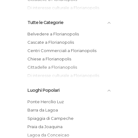
Di interesse culturale a Florianopolis
Tutte le Categorie
Belvedere a Florianopolis
Cascate a Florianopolis
Centri Commerciali a Florianopolis
Chiese a Florianopolis
Cittadelle a Florianopolis
Di interesse culturale a Florianopolis
Di interesse turistico a Florianopolis
Luoghi Popolari
Giardini a Florianopolis
Isole a Florianopolis
Ponte Hercílio Luz
Lagune a Florianopolis
Barra da Lagoa
Mercati a Florianopolis
Spiaggia di Campeche
Monumenti Storici a Florianopolis
Praia da Joaquina
Musei a Florianopolis
Lagoa da Conceicao