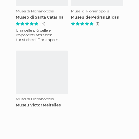
Musei di Florianopolis
Musei di Florianopolis
Museo di Santa Catarina
Museu de Pedras Líticas
(4)
(1)
Una delle più belle e
imponenti attrazioni
turistiche di Florianpolis.
Inaugurato nel 1986 nel
Palazzo Cruz e Souza, ex
sede del
Musei di Florianopolis
Museu Victor Meirelles