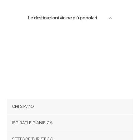
Le destinazioni vicine più popolari
CHI SIAMO
Cookies
ISPIRATI E PIANIFICA
Politica di privacy
footer@item_discovertips_anchor
SETTORE TURISTICO