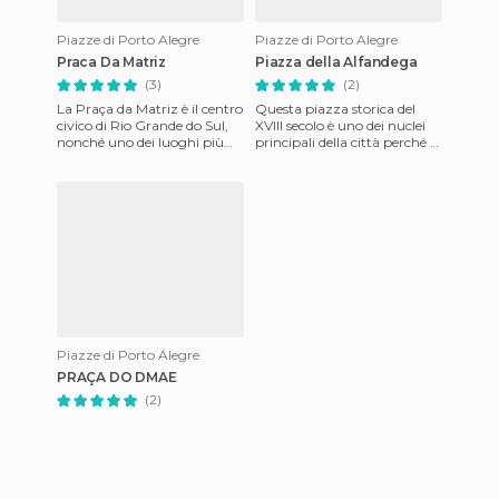
Piazze di Porto Alegre
Piazze di Porto Alegre
Praca Da Matriz
Piazza della Alfandega
(3)
(2)
La Praça da Matriz è il centro
Questa piazza storica del
civico di Rio Grande do Sul,
XVIII secolo è uno dei nuclei
nonché uno dei luoghi più
principali della città perché si
fotografati di Porto Alegre.
trova di fronte all'antico
Nelle sue vicin
porto fluviale
Piazze di Porto Alegre
PRAÇA DO DMAE
(2)