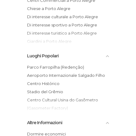
Centri Commerciali a Porto Alegre
Chiese a Porto Alegre
Di interesse culturale a Porto Alegre
Di interesse sportivo a Porto Alegre
Di interesse turistico a Porto Alegre
Giardini a Porto Alegre
Mercati a Porto Alegre
Luoghi Popolari
Mercatini a Porto Alegre
Monumenti Storici a Porto Alegre
Parco Farropilha (Redenção)
Musei a Porto Alegre
Aeroporto Internazionale Salgado Filho
Negozi a Porto Alegre
Centro Histórico
Palazzi a Porto Alegre
Stadio del Grêmio
Piazze a Porto Alegre
Centro Cultural Usina do Gasômetro
Pub a Porto Alegre
(Gasometer Factory)
Riserve Naturali a Porto Alegre
Cattedrale Metropolitana di Porto Alegre
Altre Informazioni
Stadi a Porto Alegre
Fondazione Ibere Camargo
Statue a Porto Alegre
Lago Guaíba
Dormire economici