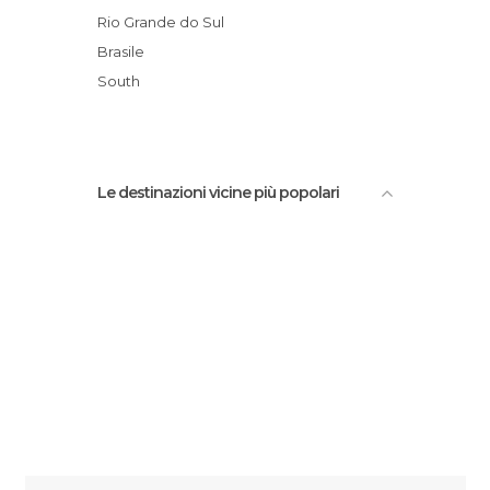
Teatri a Porto Alegre
Caso Museo Mario Quintana
Rio Grande do Sul
Vie a Porto Alegre
GIardino Botanico
Brasile
Stadio Beira-Rio
South
Parco dei Mulini a Vento
Le destinazioni vicine più popolari