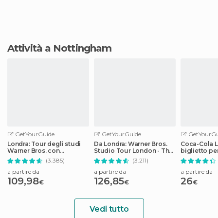
Attività a Nottingham
GetYourGuide
GetYourGuide
GetYourGu
Londra: Tour degli studi
Da Londra: Warner Bros.
Coca-Cola L
Warner Bros. con
Studio Tour London - The
biglietto pe
trasferimenti
Making of Harry Potter
4D
(3.385)
(3.211)
a partire da
a partire da
a partire da
109,98
126,85
26
€
€
€
Vedi tutto