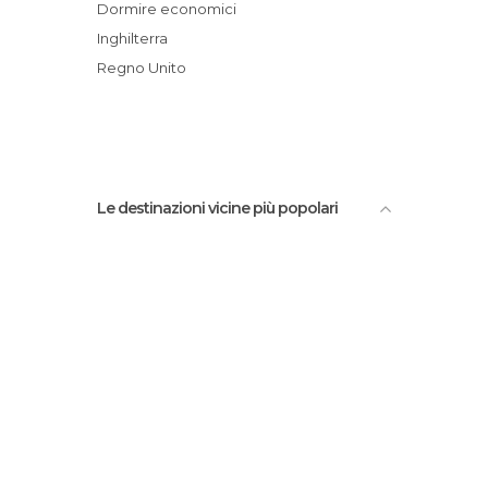
St Nicholas´church
Dormire economici
Museum of Nottingham Life
Inghilterra
Galleries of Justice
Regno Unito
Nottingham Playhouse
Le destinazioni vicine più popolari