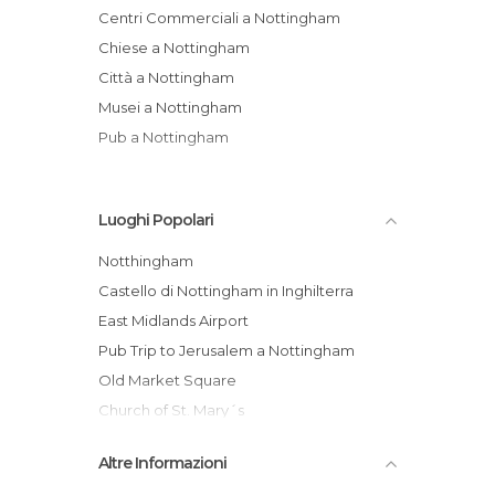
Centri Commerciali a Nottingham
Chiese a Nottingham
Città a Nottingham
Musei a Nottingham
Pub a Nottingham
Luoghi Popolari
Notthingham
Castello di Nottingham in Inghilterra
East Midlands Airport
Pub Trip to Jerusalem a Nottingham
Old Market Square
Church of St. Mary´s
St Peter´s church
Altre Informazioni
The Severns Building