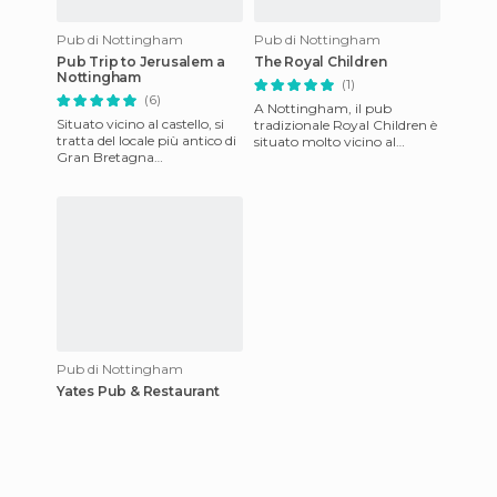
Pub di Nottingham
Pub di Nottingham
Pub Trip to Jerusalem a
The Royal Children
Nottingham
(1)
(6)
A Nottingham, il pub
Situato vicino al castello, si
tradizionale Royal Children è
tratta del locale più antico di
situato molto vicino al
Gran Bretagna
castello e alla zona più antica
(precisamente risale al 1189)
della città. Deve il su
in cui un tempo vi era
Pub di Nottingham
Yates Pub & Restaurant