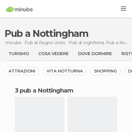
Pub a Nottingham
minube
Pub di
Regno Unito
Pub di
Inghilterra
Pub
a Nottingham
TURISMO
COSA VEDERE
DOVE DORMIRE
RIST
ATTRAZIONI
VITA NOTTURNA
SHOPPING
D
3 pub a Nottingham