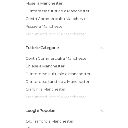
Musei a Manchester
Di interesse turistico a Manchester
Centri Commerciali a Manchester
Piazze a Manchester
Monumenti Storici a Manchester
Tutte le Categorie
Centri Commerciali a Manchester
Chiese a Manchester
Di interesse culturale a Manchester
Di interesse turistico a Manchester
Giardini a Manchester
Monumenti Storici a Manchester
Musei a Manchester
Luoghi Popolari
Negozi a Manchester
Piazze a Manchester
Old Trafford a Manchester
Posti insoliti a Manchester