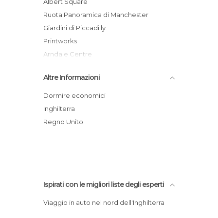
Albert Square
Pub a Manchester
Ruota Panoramica di Manchester
Stazioni Ferroviarie a Manchester
Giardini di Piccadilly
Teatri a Manchester
Printworks
Vie a Manchester
Arndale Centre
Cattedrale di Manchester
Altre Informazioni
Stadio di Manchester
Museo della Scienza e dell\'Industria a
Dormire economici
Manchester
Inghilterra
Edificio Urbis
Regno Unito
Market Street
Stazione di Manchester Piccadilly
Ispirati con le migliori liste degli esperti
Viaggio in auto nel nord dell'Inghilterra