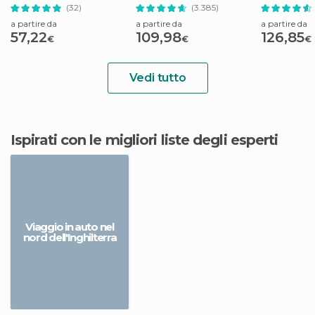
dell'Opera"
trasferimenti
Making of H
(32)
(3.385)
a partire da
a partire da
a partire da
57,22
109,98
126,85
€
€
€
Vedi tutto
Ispirati con le migliori liste degli esperti
Viaggio in auto nel
nord dell'Inghilterra