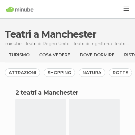
Teatri a Manchester
minube
Teatri di
Regno Unito
Teatri di
Inghilterra
Teatri
a M
TURISMO
COSA VEDERE
DOVE DORMIRE
RIST
ATTRAZIONI
SHOPPING
NATURA
ROTTE
2 teatri a Manchester