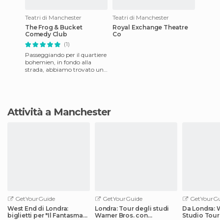
Teatri di Manchester
Teatri di Manchester
The Frog & Bucket
Royal Exchange Theatre
Comedy Club
Co
(1)
Passeggiando per il quartiere
bohemien, in fondo alla
strada, abbiamo trovato uno
di quei locali che, se uno parla
bene l'inglese
Attività a Manchester
GetYourGuide
GetYourGuide
GetYourGu
West End di Londra:
Londra: Tour degli studi
Da Londra: 
biglietti per "Il Fantasma
Warner Bros. con
Studio Tour