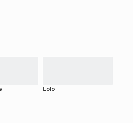
e
Lolo
Misso