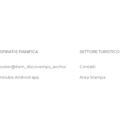
ISPIRATI E PIANIFICA
SETTORE TURISTICO
footer@item_discovertips_anchor
Contatti
minube Android app
Area Stampa