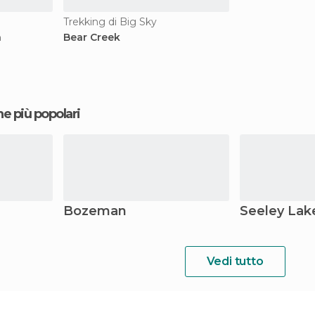
Trekking di Big Sky
n
Bear Creek
ne più popolari
Bozeman
Seeley Lak
Vedi tutto