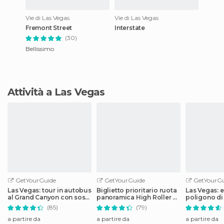
Vie di Las Vegas
Vie di Las Vegas
Fremont Street
Interstate
(30)
Bellissimo
Attività a Las Vegas
GetYourGuide
GetYourGuide
GetYourGu
Las Vegas: tour in autobus
Biglietto prioritario ruota
Las Vegas: e
al Grand Canyon con sosta
panoramica High Roller al
poligono di 
alla diga di Hoover
LINQ
vere per pri
(85)
(79)
a partire da
a partire da
a partire da