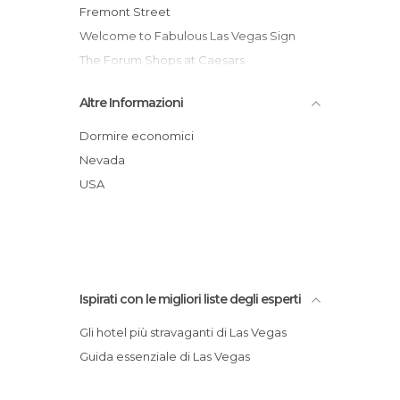
Vie a Las Vegas
Fremont Street
Welcome to Fabulous Las Vegas Sign
The Forum Shops at Caesars
M&M's World
Altre Informazioni
Il casinò Golden Nugget di Las Vegas
Deserto di Las Vegas
Dormire economici
Spettacolo del vulcano al Mirage
Nevada
Casino at the Venetian
USA
Las Vegas Monorail
Ispirati con le migliori liste degli esperti
Gli hotel più stravaganti di Las Vegas
Guida essenziale di Las Vegas