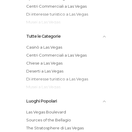
Centri Commerciali a Las Vegas
Di interesse turistico a Las Vegas
Musei a Las Vegas
Tutte le Categorie
Casinò a Las Vegas
Centri Commerciali a Las Vegas
Chiese a Las Vegas
Deserti a Las Vegas
Di interesse turistico a Las Vegas
Musei a Las Vegas
Negozi a Las Vegas
Luoghi Popolari
Parchi di Divertimento a Las Vegas
Pub a Las Vegas
Las Vegas Boulevard
Riserve Naturali a Las Vegas
Sources of the Bellagio
Spettacoli a Las Vegas
The Stratosphere di Las Vegas