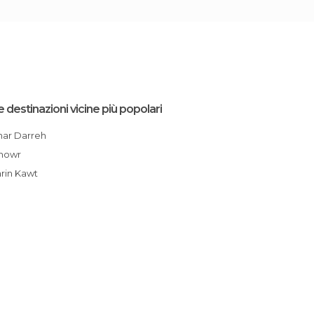
e destinazioni vicine più popolari
Anar Darreh
Ghowr
Tarin Kawt