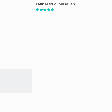
I Minareti di Musallah
Mercat
(1)