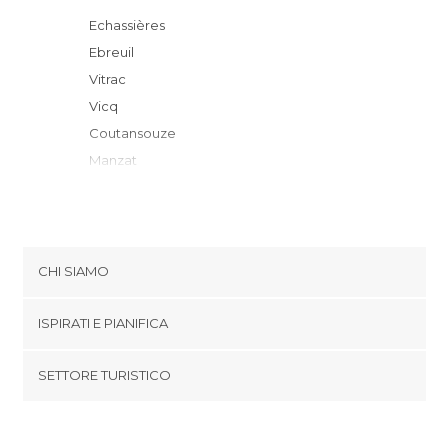
Echassières
Ebreuil
Vitrac
Vicq
Coutansouze
Manzat
Châtelguyon
Néris-les-Bains
Riom
Pontgibaud
CHI SIAMO
Montluçon
Cookies
Gerzat
ISPIRATI E PIANIFICA
Politica di privacy
Orcines
footer@item_discovertips_anchor
SETTORE TURISTICO
Bellerive-sur-Allier
Termini e Condizioni
minube Android app
Clermont Ferrand
Contatti
Royat