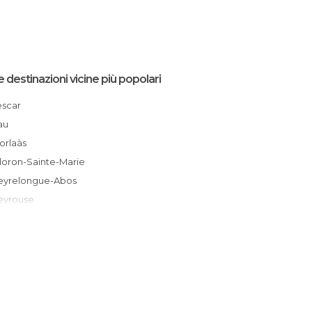
e destinazioni vicine più popolari
Lescar
Pau
Morlaàs
Oloron-Sainte-Marie
Peyrelongue-Abos
Peyrouse
Arette
Orthez
Laruns
Adé
Lourdes