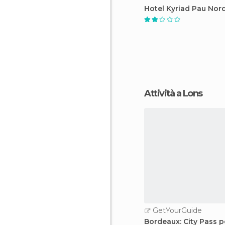
Hotel Kyriad Pau Nor
Attività a Lons
GetYourGuide
Bordeaux: City Pass p