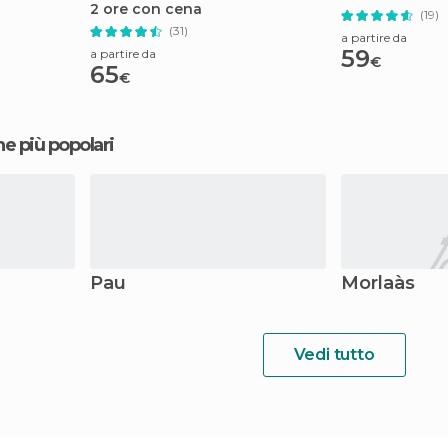
2 ore con cena
(19)
(31)
a partire da
59
a partire da
€
65
€
ne più popolari
Pau
Morlaàs
Vedi tutto