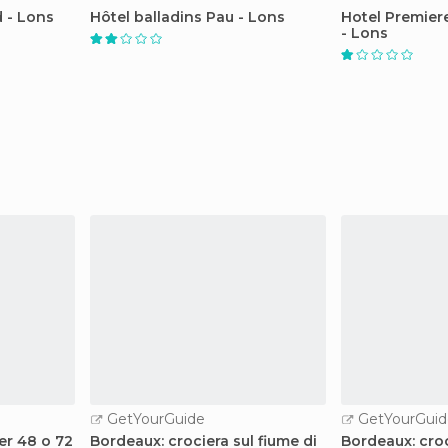
d - Lons
Hôtel balladins Pau - Lons
Hotel Premier
- Lons
GetYourGuide
GetYourGuid
er 48 o 72
Bordeaux: crociera sul fiume di
Bordeaux: cro