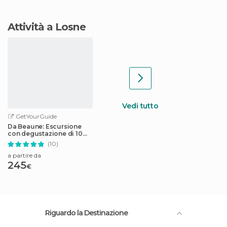
Attività a Losne
Vedi tutto
GetYourGuide
Da Beaune: Escursione
con degustazione di 10
vini Grand Cru della
(10)
Borgogna
a partire da
245
€
Riguardo la Destinazione