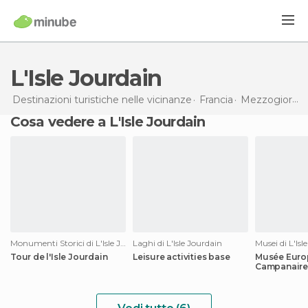
L'Isle Jourdain
Destinazioni turistiche nelle vicinanze
Francia
Mezzogiorno-Pirenei
Cosa vedere a L'Isle Jourdain
Monumenti Storici di L'Isle Jourdain
Laghi di L'Isle Jourdain
Musei di L'Isl
Tour de l'Isle Jourdain
Leisure activities base
Musée Euro
Campanaire