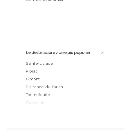
Le destinazioni vicine più popolari
Sainte-Livrade
Pibrac
Gimont
Plaisance-du-Touch
Tournefeuille
Colomiers
Sarrant
Blagnac
Muret