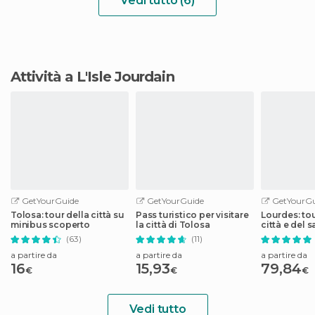
Vedi tutto (6)
Attività a L'Isle Jourdain
GetYourGuide
GetYourGuide
GetYourGu
Tolosa: tour della città su
Pass turistico per visitare
Lourdes: tou
minibus scoperto
la città di Tolosa
città e del 
(63)
(11)
a partire da
a partire da
a partire da
16
15,93
79,84
€
€
€
Vedi tutto