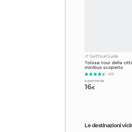
GetYourGuide
Tolosa: tour della citt
minibus scoperto
(63)
a partire da
16
€
Le destinazioni vici