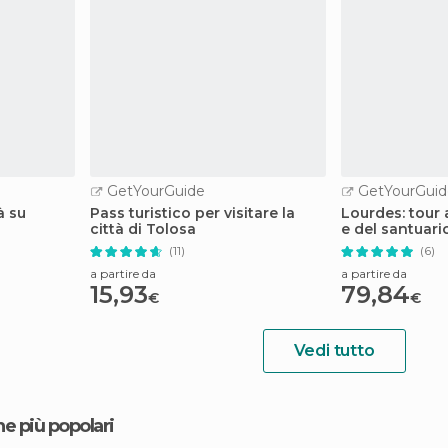
GetYourGuide
GetYourGuid
à su
Pass turistico per visitare la
Lourdes: tour a
città di Tolosa
e del santuari
(11)
(6)
a partire da
a partire da
15,93
79,84
€
€
Vedi tutto
ne più popolari