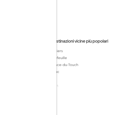
Le destinazioni vicine più popolari
Colomiers
Tournefeuille
Plaisance-du-Touch
Blagnac
Tolosa
Roques
L'Isle Jourdain
Balma
Ramonville-Saint-Agne
Muret