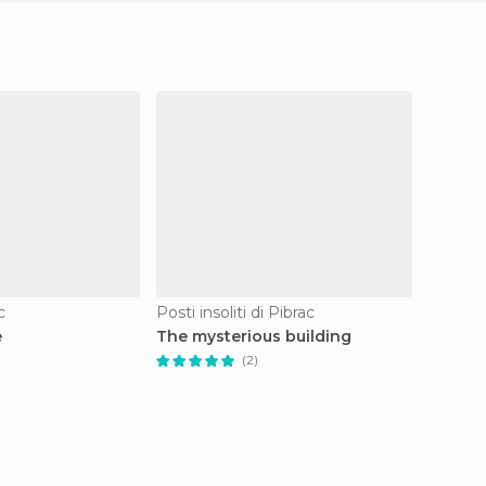
c
Posti insoliti di Pibrac
Posti in
e
The mysterious building
Pibrac
(2)