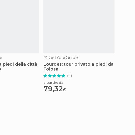
e
GetYourGuide
GetY
 piedi della città
Lourdes: tour privato a piedi da
Carcas
o
Tolosa
mezza 
(4)
a partire
66,
a partire da
79,32
€