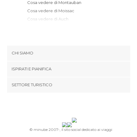
Cosa vedere di Montauban
Cosa vedere di Moissac
Cosa vedere di Auch
Cosa vedere di Castelnau-de-Montmiral
Cosa vedere di Pamiers
Cosa vedere di Lautrec
Cosa vedere di Noailles
CHI SIAMO
Cosa vedere di Cordes-sur-Ciel
Cookies
Cosa vedere di Mirepoix
ISPIRATI E PIANIFICA
Politica di privacy
Cosa vedere di Castres
footer@item_discovertips_anchor
SETTORE TURISTICO
Cosa vedere di Albi
Termini e Condizioni
minube Android app
Cosa vedere di Saint-Robert
Contatti
Cosa vedere di Noailhac
Area Stampa
Cosa vedere di Najac
Cosa vedere di Cahors
Cosa vedere di Auzat
© minube 2007-, il sito social dedicato ai viaggi
Cosa vedere di Carcassonne