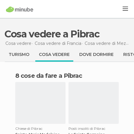
Cosa vedere a Pibrac
Cosa vedere
Cosa vedere di Francia
Cosa vedere di Mezzogiorno-Pirenei
TURISMO
COSA VEDERE
DOVE DORMIRE
RIST
8 cose da fare a Pibrac
Chiese di Pibrac
Posti insoliti di Pibrac