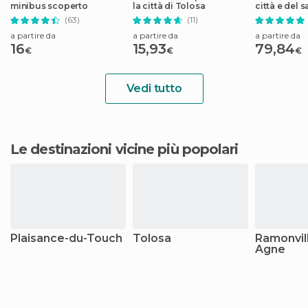
minibus scoperto
la città di Tolosa
città e del 
(63)
(11)
a partire da
a partire da
a partire da
16
15,93
79,84
€
€
€
Vedi tutto
Le destinazioni vicine più popolari
Plaisance-du-Touch
Tolosa
Ramonvill
Agne