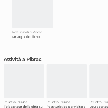
Posti insoliti di Pibrac
Le Logis de Pibrac
Attività a Pibrac
GetYourGuide
GetYourGuide
GetYourGu
Tolosa: tour della città su
Pass turistico per visitare
Lourdes: tou