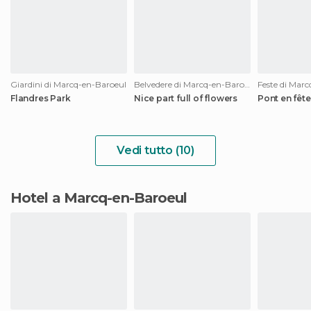
Giardini di Marcq-en-Baroeul
Belvedere di Marcq-en-Baroeul
Feste di Mar
Flandres Park
Nice part full of flowers
Pont en fête
Vedi tutto (10)
Hotel a Marcq-en-Baroeul