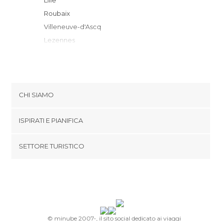
Lille
Roubaix
Villeneuve-d'Ascq
Lezennes
Lomme
Tourcoing
Ronchin
Quesnoy-sur-Deûle
CHI SIAMO
Faches-Thumesnil
Cookies
Halluin
ISPIRATI E PIANIFICA
Politica di privacy
Seclin
footer@item_discovertips_anchor
SETTORE TURISTICO
Armentières
Termini e Condizioni
minube Android app
Erquinghem-Lys
Contatti
Libercourt
Area Stampa
Oignies
Noyelles-Godault
Lens
© minube 2007-, il sito social dedicato ai viaggi