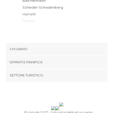
Bad Nenndorf
Schieder-Schwalenberg
Hamelín
Gronau
Holzminden
Lemgo
Wunstorf
Höxter
CHI SIAMO
Sarstedt
Cookies
Laatzen
ISPIRATI E PIANIFICA
Politica di privacy
Garbsen
footer@item_discovertips_anchor
SETTORE TURISTICO
Detmold
Termini e Condizioni
minube Android app
Horn-Bad Meinberg
Contatti
Bad Oeynhausen
Area Stampa
Hannover
Hildesheim
Bad Salzuflen
© minube 2007-, il sito social dedicato ai viaggi