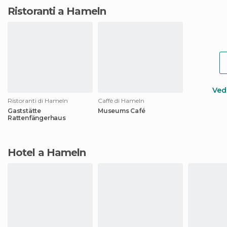
Ristoranti a Hameln
Vedi
Ristoranti di Hameln
Caffè di Hameln
Gaststätte
Museums Café
Rattenfängerhaus
Hotel a Hameln