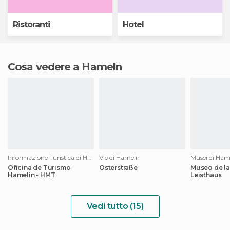
Ristoranti
Hotel
Cosa vedere a Hameln
Informazione Turistica di Hameln
Vie di Hameln
Musei di Ham
Oficina de Turismo
Osterstraße
Museo de la
Hamelín - HMT
Leisthaus
Vedi tutto (15)