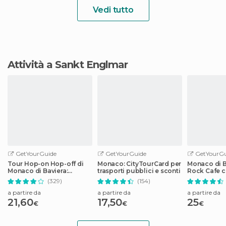
Vedi tutto
Attività a Sankt Englmar
GetYourGuide
GetYourGuide
GetYourGu
Tour Hop-on Hop-off di
Monaco: CityTourCard per
Monaco di B
Monaco di Baviera:
trasporti pubblici e sconti
Rock Cafe c
Biglietto di 1 giorno o di 2
per pranzo 
(329)
(154)
giorni
a partire da
a partire da
a partire da
21,60
17,50
25
€
€
€