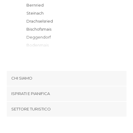
Bernried
Steinach
Drachselsried
Bischofsmais
Deggendorf
Bodenmais
Straubing
Regen
Plattling
Lam
CHI SIAMO
Lohberg
Cookies
Zwiesel
ISPIRATI E PIANIFICA
Politica di privacy
Neukirchen beim Heiligen Blut
footer@item_discovertips_anchor
SETTORE TURISTICO
Bayerisch Eisenstein
Termini e Condizioni
minube Android app
Lindberg
Contatti
Frauenau
Area Stampa