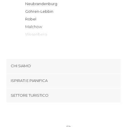
Neubrandenburg
Göhren-Lebbin
Röbel
Malchow
Wesenberg
Plau
Rostock
Greifswald
Strasburg
CHI SIAMO
Rheinsberg
Cookies
Güstrow
ISPIRATI E PIANIFICA
Politica di privacy
Wolgast
footer@item_discovertips_anchor
SETTORE TURISTICO
Templin
Termini e Condizioni
minube Android app
Stralsund
Contatti
Parchim
Area Stampa
Ueckermünde
Dierhagen