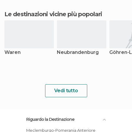
Le destinazioni vicine più popolari
Waren
Neubrandenburg
Göhren-L
Vedi tutto
Riguardo la Destinazione
Meclemburgo-Pomerania Anteriore