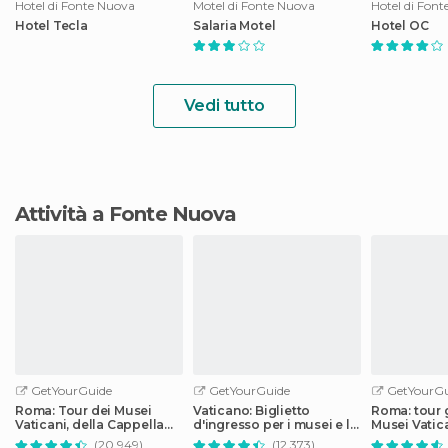
Hotel di Fonte Nuova
Motel di Fonte Nuova
Hotel di Fon
Hotel Tecla
Salaria Motel
Hotel OC
Vedi tutto
Attività a Fonte Nuova
GetYourGuide
GetYourGuide
GetYourGu
Roma: Tour dei Musei
Vaticano: Biglietto
Roma: tour 
Vaticani, della Cappella
d'ingresso per i musei e la
Musei Vatica
Sistina e della Basilica di
Cappella Sistina
Cappella Sis
(20.949)
(12.373)