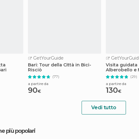
GetYourGuide
GetYourGuid
tta
Bari: Tour della Città in Bici-
Visita guidata 
Bari
Risciò
Alberobello e
(77)
(29)
a partire da
a partire da
90
130
€
€
Vedi tutto
ne più popolari