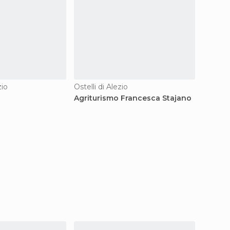
zio
Ostelli di Alezio
Agritur
Agriturismo Francesca Stajano
Agritu