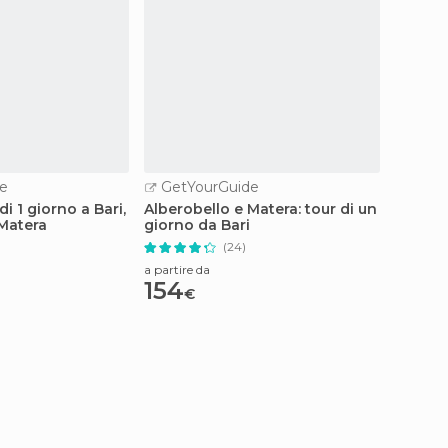
e
GetYourGuide
GetY
di 1 giorno a Bari,
Alberobello e Matera: tour di un
Lecce: 
 Matera
giorno da Bari
tradiz
(24)
a partire da
a partire
154
75
€
€