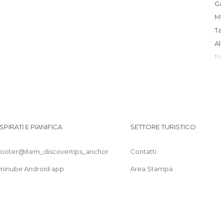
ISPIRATI E PIANIFICA
SETTORE TURISTICO
footer@item_discovertips_anchor
Contatti
T
minube Android app
Area Stampa