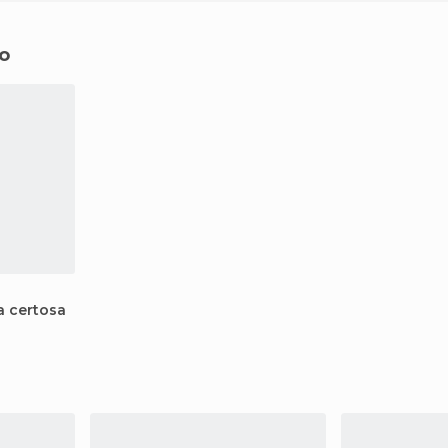
o
a certosa