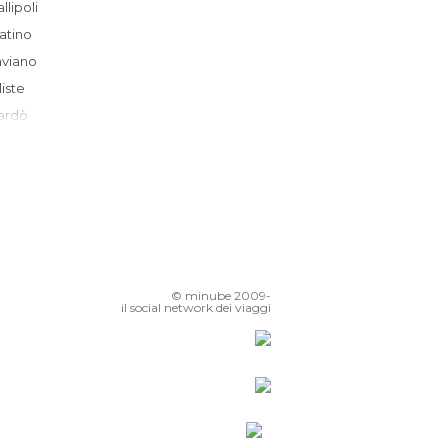
Gallipoli
Matino
Taviano
Alliste
Nardò
Galatina
Ugento
San Cassiano
Specchia
Martano
Porto Cesareo
© minube 2009-
Carpignano Salentino
il social network dei viaggi
ricase
Monteroni di Lecce
Salve
Vignacastrisi
Cavallino