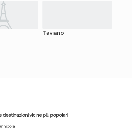
Taviano
Allist
e destinazioni vicine più popolari
Sannicola