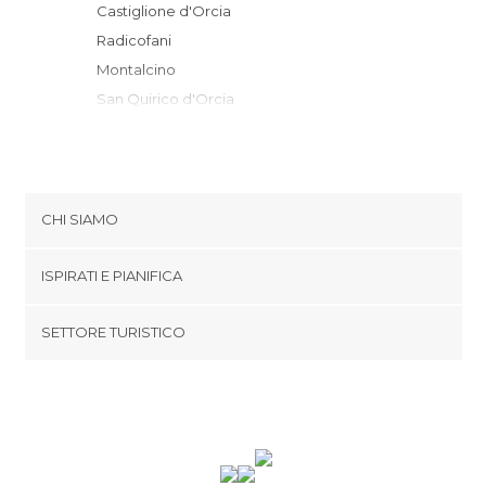
Castiglione d'Orcia
Radicofani
Montalcino
San Quirico d'Orcia
Civitella Paganico
Sorano
Pienza
Pitigliano
CHI SIAMO
Chianciano Terme
Cookies
Sarteano
ISPIRATI E PIANIFICA
Politica di privacy
Cetona
footer@item_discovertips_anchor
SETTORE TURISTICO
Montepulciano
Termini e Condizioni
minube Android app
Manciano
Contatti
Roccastrada
Area Stampa
Magliano in Toscana
Grosseto
Chiusi