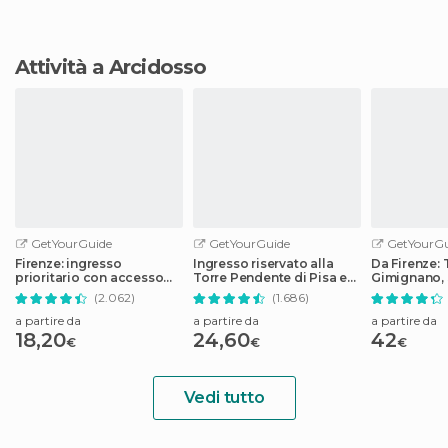
Attività a Arcidosso
GetYourGuide
GetYourGuide
GetYourGu
Firenze: ingresso
Ingresso riservato alla
Da Firenze: 
prioritario con accesso
Torre Pendente di Pisa e
Gimignano, 
programmato alla Galleria
al Duomo
Monteriggio
(2.062)
(1.686)
degli Uffizi
a partire da
a partire da
a partire da
18,20
24,60
42
€
€
€
Vedi tutto