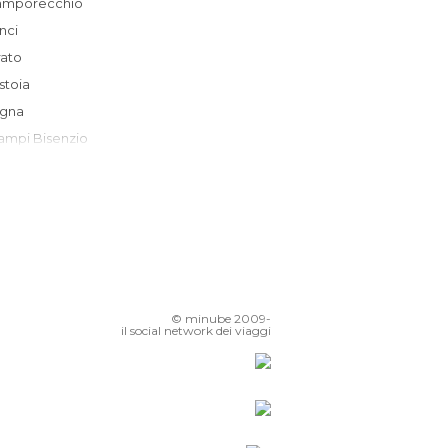
Lamporecchio
Vinci
Prato
Pistoia
Signa
Campi Bisenzio
Lastra a Signa
Montecatini Terme
Scandicci
Firenze
Montespertoli
Altopascio
© minube 2009-
Fiesole
il social network dei viaggi
Barberino di Mugello
Castelfiorentino
San Casciano
mpruneta