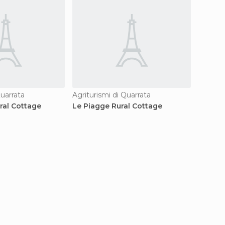
Quarrata
Agriturismi di Quarrata
Hotel d
ural Cottage
Le Piagge Rural Cottage
Hotel I