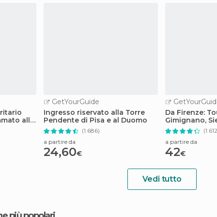
GetYourGuide
GetYourGuid
ritario
Ingresso riservato alla Torre
Da Firenze: To
mato alla
Pendente di Pisa e al Duomo
Gimignano, Si
Monteriggioni
(1.686)
(1.61
a partire da
a partire da
24,60
42
€
€
Vedi tutto
ne più popolari