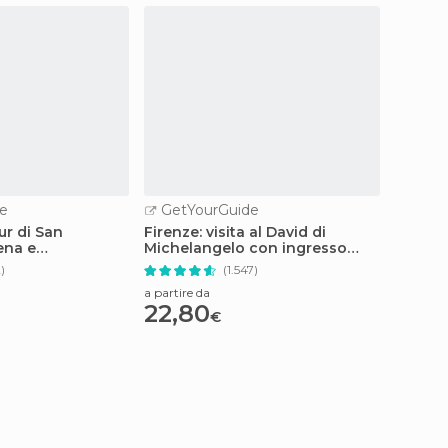
e
GetYourGuide
GetY
ur di San
Firenze: visita al David di
Tour a 
ena e
Michelangelo con ingresso
agli Uf
programmato
2)
(1.547)
a partire da
a partire
22,80
196,
€