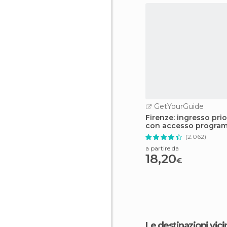
GetYourGuide
Firenze: ingresso prio
con accesso program
Galleria degli Uffizi
(2.062)
a partire da
18,20
€
Le destinazioni vici