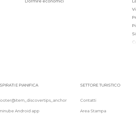
Dormire economici
ISPIRATI E PIANIFICA
SETTORE TURISTICO
footer@item_discovertips_anchor
Contatti
minube Android app
Area Stampa
I