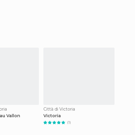
oria
Città di Victoria
Riserve 
au Vallon
Victoria
Valle d
(1)