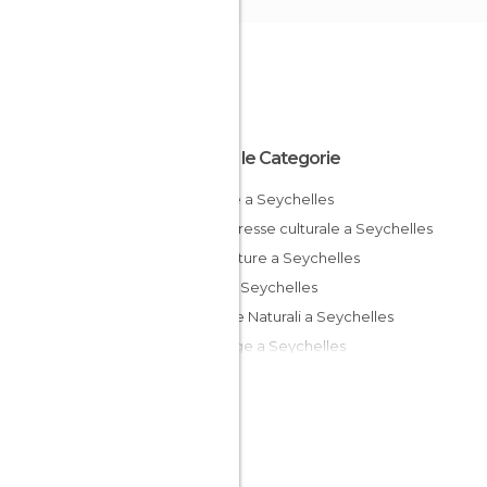
Tutte le Categorie
Chiese a Seychelles
Di interesse culturale a Seychelles
Insenature a Seychelles
Isole a Seychelles
Riserve Naturali a Seychelles
Spiagge a Seychelles
Villaggi a Seychelles