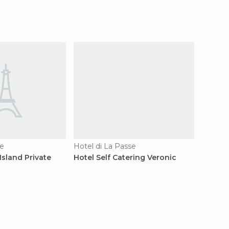
te
Hotel di La Passe
Ostelli
Island Private
Hotel Self Catering Veronic
La Dig