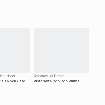
ahe Island
Ristoranti di Praslin
Ristora
ia's Rock Cafè
Ristorante Bon Bon Plume
Ristora