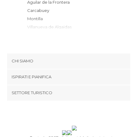
Aguilar de la Frontera
Carcabuey
Montilla
Villanueva de Algaidas
Luque
Puente Genil
Priego de Córdoba
Baena
CHI SIAMO
Zagra
Cookies
Archidona
ISPIRATI E PIANIFICA
Politica di privacy
Santaella
footer@item_discovertips_anchor
SETTORE TURISTICO
Estepa
Termini e Condizioni
minube Android app
Fuente de Piedra
Contatti
Loja
Area Stampa
Alcaudete
Montefrío
Antequera