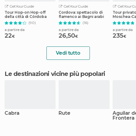
GetYourGuide
GetYourGuide
GetYourGu
Tour Hop-on Hop-off
Cordova: spettacolo di
Tour privato
della città di Córdoba
flamenco ai Bagni arabi
Moschea-Cat
quartiere e
(90)
(16)
a partire da
a partire da
a partire da
22
26,50
235
€
€
€
Vedi tutto
Le destinazioni vicine più popolari
Cabra
Rute
Aguilar d
Frontera