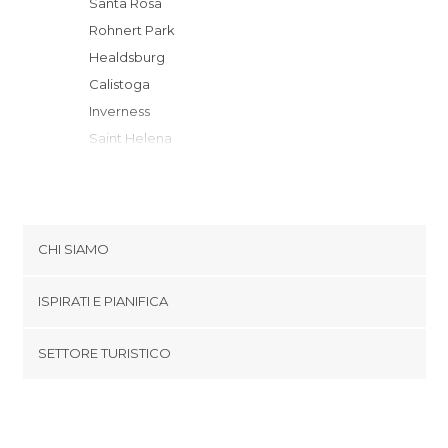
Santa Rosa
Rohnert Park
Healdsburg
Calistoga
Inverness
Saint Helena
Sonoma
Yountville
Napa
San Rafael
CHI SIAMO
Vallejo
Cookies
Mill Valley
ISPIRATI E PIANIFICA
Politica di privacy
Sausalito
footer@item_discovertips_anchor
SETTORE TURISTICO
Vacaville
Termini e Condizioni
minube Android app
Berkeley
Contatti
San Francisco
Area Stampa
Concord