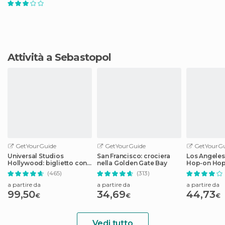
Attività a Sebastopol
GetYourGuide
GetYourGuide
GetYourGu
Universal Studios
San Francisco: crociera
Los Angeles
Hollywood: biglietto con
nella Golden Gate Bay
Hop-on Hop
cancellazione facile
audioguida
(465)
(313)
a partire da
a partire da
a partire da
99,50
34,69
44,73
€
€
€
Vedi tutto