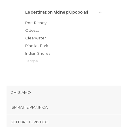
Le destinazioni vicine più popolari
Port Richey
Odessa
Clearwater
Pinellas Park
Indian Shores
Tampa
Temple Terrace
Madeira Beach
Treasure Island
St Petersburg
CHI SIAMO
Saint Pete Beach
Cookies
Plant City
ISPIRATI E PIANIFICA
Politica di privacy
Bradenton
footer@item_discovertips_anchor
SETTORE TURISTICO
Bradenton Beach
Termini e Condizioni