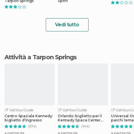
Tarpon Springs
Sprin
Vedi tutto
Attività a Tarpon Springs
GetYourGuide
GetYourGuide
GetYourGu
Centro Spaziale Kennedy:
Orlando: biglietto per il
Universal Or
biglietto d'ingresso
Kennedy Space Center
parchi temat
con transfer
(574)
(144)
a partire da
a partire da
a partire da