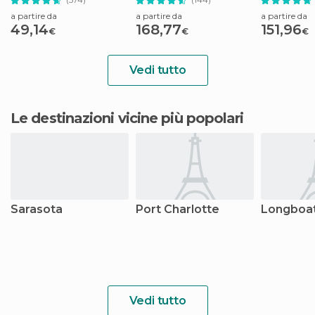
a partire da
a partire da
a partire da
49,14
168,77
151,96
€
€
€
Vedi tutto
Le destinazioni vicine più popolari
Sarasota
Port Charlotte
Longboa
Vedi tutto