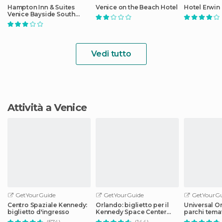
Hampton Inn & Suites
Venice on the Beach Hotel
Hotel Erwin
Venice Bayside South
Sarasota
Vedi tutto
Attività a Venice
GetYourGuide
GetYourGuide
GetYourGu
Centro Spaziale Kennedy:
Orlando: biglietto per il
Universal Or
biglietto d'ingresso
Kennedy Space Center
parchi temat
con transfer
(574)
(144)