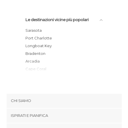
Le destinazioni vicine più popolari
Sarasota
Port Charlotte
Longboat Key
Bradenton
Arcadia
Cape Coral
Saint Pete Beach
Fort Myers
St Petersburg
Sanibel
CHI SIAMO
Treasure Island
Cookies
Madeira Beach
ISPIRATI E PIANIFICA
Politica di privacy
Pinellas Park
footer@item_discovertips_anchor