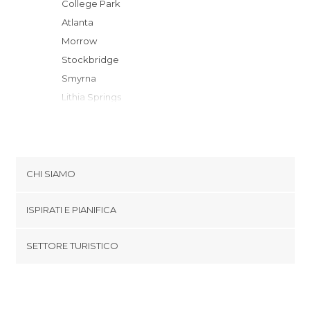
College Park
Atlanta
Morrow
Stockbridge
Smyrna
Lithia Springs
Stone Mountain
Douglasville
McDonough
Marietta
CHI SIAMO
Norcross
Cookies
Conyers
ISPIRATI E PIANIFICA
Politica di privacy
Kennesaw
footer@item_discovertips_anchor
SETTORE TURISTICO
Duluth
Termini e Condizioni
minube Android app
Newnan
Contatti
Alpharetta
Area Stampa
Covington