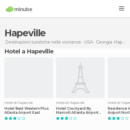
Hapeville
Destinazioni turistiche nelle vicinanze
USA
Georgia
Hapeville
Hotel a Hapeville
Hotel di Hapeville
Hotel di Hapeville
Hotel di Hapev
Hotel Best Western Plus
Hotel Courtyard By
Residence I
Atlanta Airport East
Marriott Atlanta Airport
Airport Nort
North
Avenue