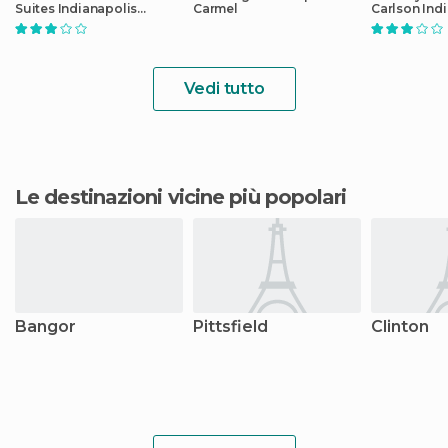
Suites Indianapolis
Carmel
Carlson Ind
Carmel
north
Vedi tutto
Le destinazioni vicine più popolari
Bangor
Pittsfield
Clinton