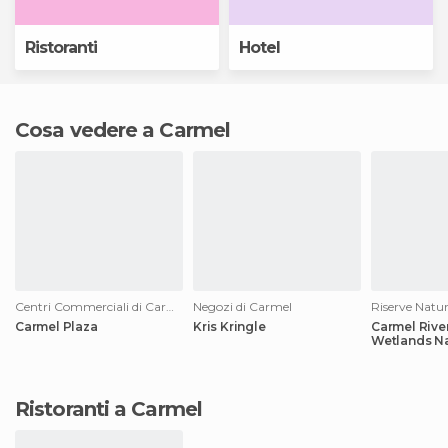
Ristoranti
Hotel
Cosa vedere a Carmel
Centri Commerciali di Carmel
Negozi di Carmel
Riserve Natur
Carmel Plaza
Kris Kringle
Carmel Rive
Wetlands Na
Ristoranti a Carmel