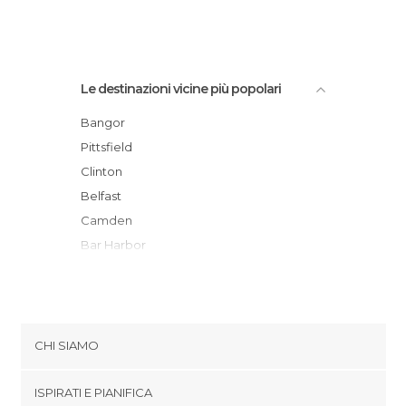
Le destinazioni vicine più popolari
Bangor
Pittsfield
Clinton
Belfast
Camden
Bar Harbor
Winthrop
Wayne
Bath
Lewiston
CHI SIAMO
Brunswick
Cookies
Minot
ISPIRATI E PIANIFICA