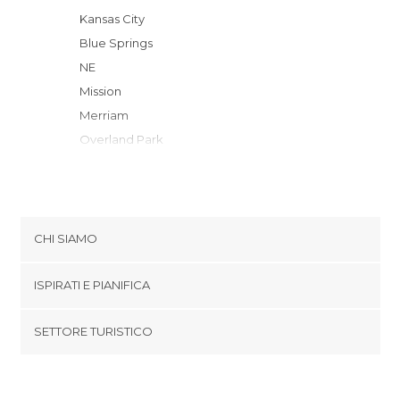
Kansas City
Blue Springs
NE
Mission
Merriam
Overland Park
Lenexa
Platte City
Tracy
Leavenworth
CHI SIAMO
Lathrop
Cookies
Gardner
ISPIRATI E PIANIFICA
Politica di privacy
Lawrence
footer@item_discovertips_anchor
SETTORE TURISTICO
Meriden
Termini e Condizioni
minube Android app
Huron
Contatti
Topeka