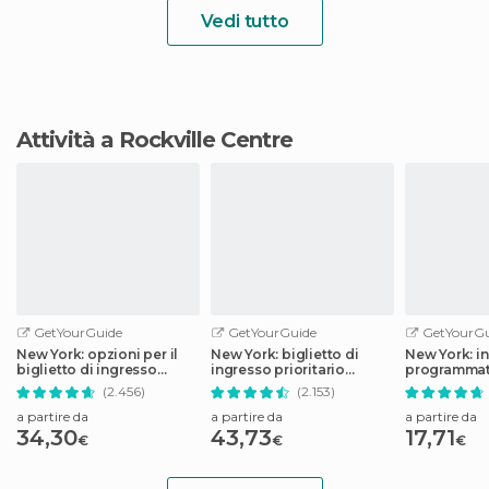
Vedi tutto
Attività a Rockville Centre
GetYourGuide
GetYourGuide
GetYourGu
New York: opzioni per il
New York: biglietto di
New York: i
biglietto di ingresso
ingresso prioritario
programmato
prioritario al One World
all'Empire State Building
Memorial &
(2.456)
(2.153)
Observatory
a partire da
a partire da
a partire da
34,30
43,73
17,71
€
€
€