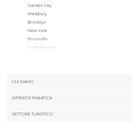
Garden City
Westbury
Brooklyn
New York
Bronxville
North Bergen
Jersey City
Secaucus
Englewood
Carlstadt
CHI SIAMO
Hauppauge
Cookies
Harrison
ISPIRATI E PIANIFICA
Politica di privacy
White Plains
footer@item_discovertips_anchor
SETTORE TURISTICO
Stafford
Termini e Condizioni
minube Android app
Lodi
Contatti
Newark
Area Stampa