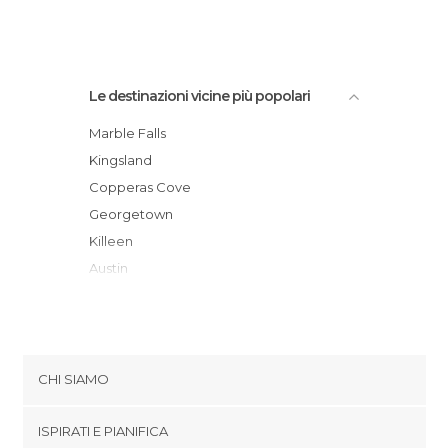
Le destinazioni vicine più popolari
Marble Falls
Kingsland
Copperas Cove
Georgetown
Killeen
Austin
Bartlett
Fredericksburg
Temple
San Marcos
CHI SIAMO
Bastrop
Cookies
Gruene
ISPIRATI E PIANIFICA