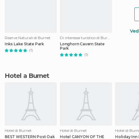
Vedi
Riserve Naturali di Burnet
Di interesse turistico di Burnet
Inks Lake State Park
Longhorn Cavern State
Park
(1)
(1)
Hotel a Burnet
Hotel di Burnet
Hotel di Burnet
Hotel di Burn
BEST WESTERN Post Oak
Hotel CANYON OF THE
Holiday Inn