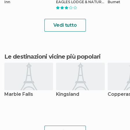
Inn
EAGLES LODGE & NATURE
Burnet
CENTER
Vedi tutto
Le destinazioni vicine più popolari
Marble Falls
Kingsland
Coppera