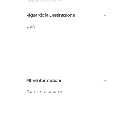
Statue a Wyoming
Trekking a Wyoming
Riguardo la Destinazione
Villaggi a Wyoming
Vulcani a Wyoming
USA
Altre Informazioni
Dormire economici