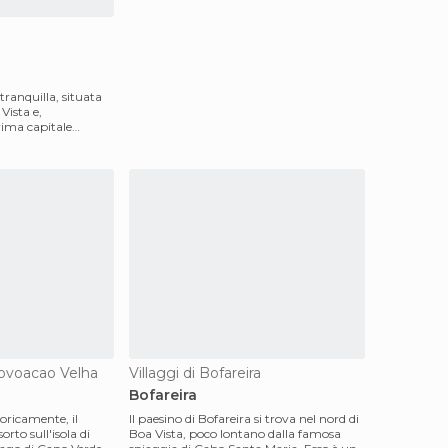
tranquilla, situata
Vista e,
rima capitale
Provoacao Velha
Villaggi di Bofareira
Bofareira
oricamente, il
Il paesino di Bofareira si trova nel nord di
rto sull'isola di
Boa Vista, poco lontano dalla famosa