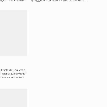
lago di Capo Verde.
spiaggia di Cabo Santa Maria. Esso è una
dell
ll'isola di Boa Vista,
maggior parte della
rova sulla costa ov