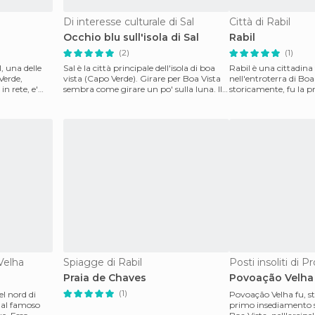
Di interesse culturale di Sal
Città di Rabil
Occhio blu sull'isola di Sal
Rabil
(2)
(1)
l, una delle
Sal è la città principale dell'isola di boa
Rabil è una cittadina 
Verde,
vista (Capo Verde). Girare per Boa Vista
nell'entroterra di Boa 
in rete, e'
sembra come girare un po' sulla luna. Il
storicamente, fu la p
paes
dell'isola. Collocat
Velha
Spiagge di Rabil
Posti insoliti di 
Praia de Chaves
Povoação Velha
(1)
l nord di
Povoação Velha fu, st
dal famoso
primo insediamento so