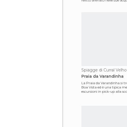
relitto arenato nelle sue acque. 
naufragò nel
Spiagge di Curral Velho
Praia da Varandinha
La Praia da Varandinha si tr
Boa Vista ed è una tipica me
escursioni in pick-up alla sc
dell'isola.