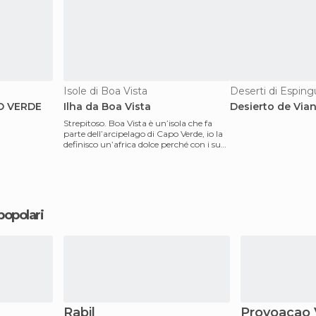
Isole di Boa Vista
Deserti di Esping
PO VERDE
Ilha da Boa Vista
Desierto de Via
Strepitoso. Boa Vista è un’isola che fa
parte dell’arcipelago di Capo Verde, io la
definisco un’africa dolce perché con i suoi
sap
 popolari
Rabil
Provoacao 