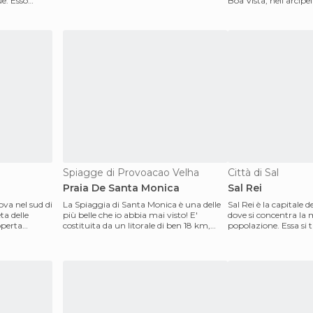
Esso
Boa Vista, nell'arcipe
Si trova nell
Spiagge di Provoacao Velha
Città di Sal
Praia De Santa Monica
Sal Rei
ova nel sud di
La Spiaggia di Santa Monica è una delle
Sal Rei è la capitale de
ta delle
più belle che io abbia mai visto! E'
dove si concentra la 
operta
costituita da un litorale di ben 18 km,
popolazione. Essa si t
bagnato da