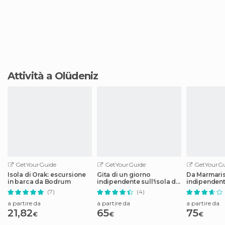
Attività a Olüdeniz
GetYourGuide
GetYourGuide
GetYourGu
Isola di Orak: escursione
Gita di un giorno
Da Marmaris
in barca da Bodrum
indipendente sull'isola di
indipendent
Kos in barca da Bodrum
a Rodi in c
(7)
(4)
a partire da
a partire da
a partire da
21,82
65
75
€
€
€