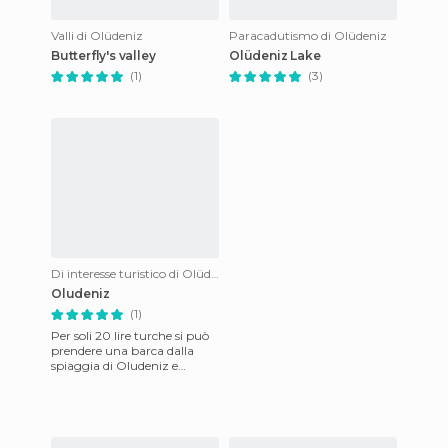
Valli di Olüdeniz
Paracadutismo di Olüdeniz
Butterfly's valley
Olüdeniz Lake
(1)
(3)
Di interesse turistico di Olüdeniz
Oludeniz
(1)
Per soli 20 lire turche si può
prendere una barca dalla
spiaggia di Oludeniz e
visitare alcune delle più belle
spiagge della zona