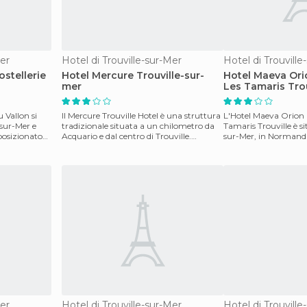
Mer
Hotel di Trouville-sur-Mer
Hotel di Trouville
stellerie
Hotel Mercure Trouville-sur-
Hotel Maeva Or
mer
Les Tamaris Trou
u Vallon si
Il Mercure Trouville Hotel è una struttura
L'Hotel Maeva Orion 
-sur-Mer e
tradizionale situata a un chilometro da
Tamaris Trouville è si
 posizionato
Acquario e dal centro di Trouville.
sur-Mer, in Normandi
Dispone di
metri dalla spiagg
Mer
Hotel di Trouville-sur-Mer
Hotel di Trouville