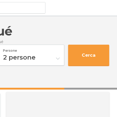
ué
ué
Persone
Cerca
2
persone