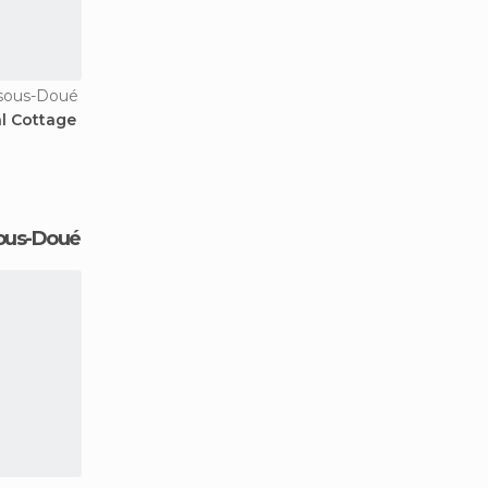
-sous-Doué
al Cottage
sous-Doué