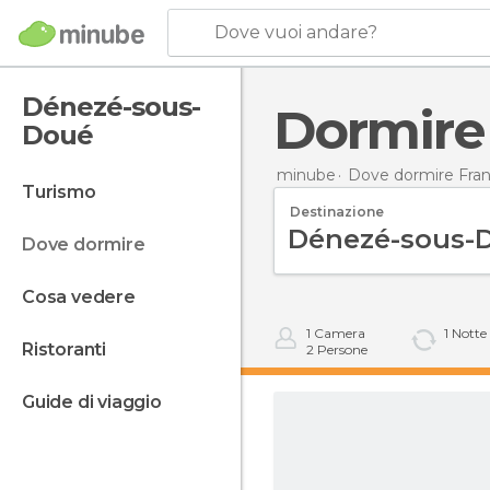
Dove vuoi andare?
Dénezé-sous-
Dormir
Doué
minube
Dove dormire Fran
turismo
Destinazione
dove dormire
cosa vedere
1
Camera
1
Notte
ristoranti
2
Persone
guide di viaggio