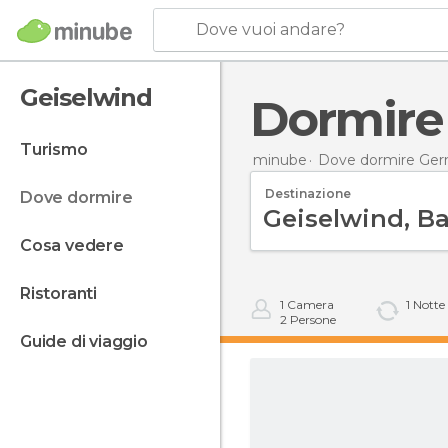
Dove vuoi andare?
Geiselwind
Dormir
turismo
minube
Dove dormire Ger
Destinazione
dove dormire
cosa vedere
ristoranti
1
Camera
1
Notte
2
Persone
guide di viaggio