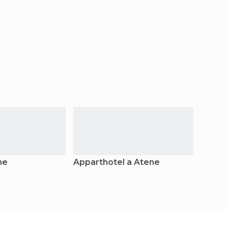
ne
Apparthotel a Atene
Resor