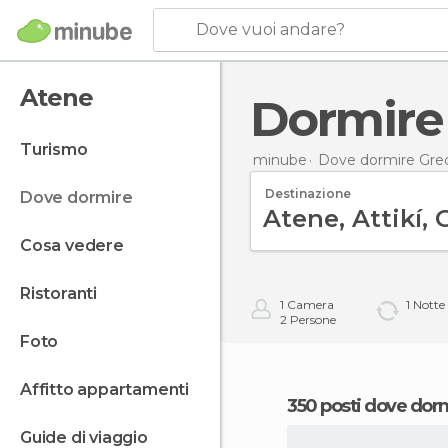
Dove vuoi andare?
Atene
Dormir
turismo
minube
Dove dormire Grec
Destinazione
dove dormire
cosa vedere
ristoranti
1
Camera
1
Notte
2
Persone
foto
affitto appartamenti
350 posti dove dor
guide di viaggio