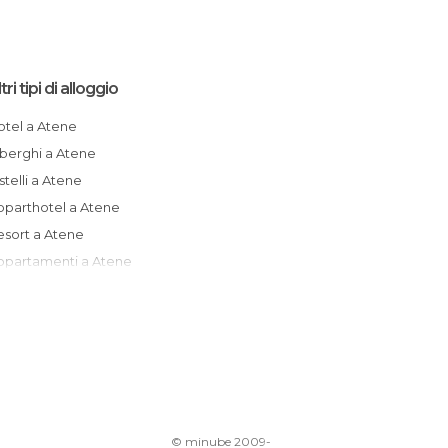
tri tipi di alloggio
Hotel a Atene
Alberghi a Atene
Ostelli a Atene
Apparthotel a Atene
Resort a Atene
Appartamenti a Atene
© minube 2009-