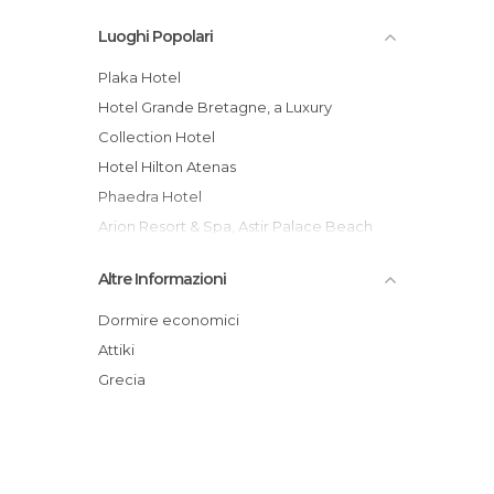
Luoghi Popolari
Plaka Hotel
Hotel Grande Bretagne, a Luxury
Collection Hotel
Hotel Hilton Atenas
Phaedra Hotel
Arion Resort & Spa, Astir Palace Beach
Athens
Altre Informazioni
Hotel Sofitel Athens Airport
Arethusa Hotel
Dormire economici
Hotel Grecotel Pallas Athena
Attiki
AthenStyle
Grecia
Hotel Olympion
Youth Hostel Pangrati
Best Western Hotel Museum