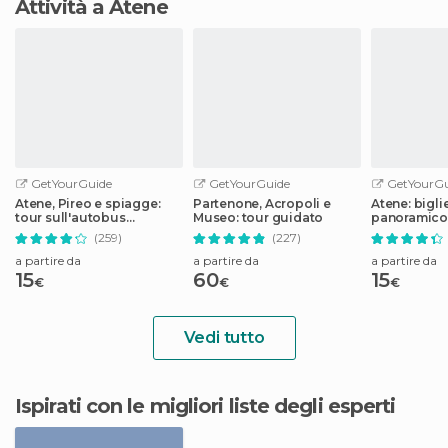
Attività a Atene
GetYourGuide
GetYourGuide
GetYourGu
Atene, Pireo e spiagge:
Partenone, Acropoli e
Atene: bigli
tour sull'autobus
Museo: tour guidato
panoramico i
panoramico
costa
(259)
(227)
a partire da
a partire da
a partire da
15
60
15
€
€
€
Vedi tutto
Ispirati con le migliori liste degli esperti