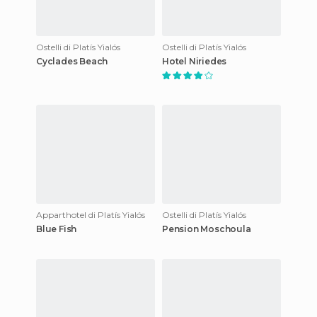
Ostelli di Platís Yialós
Ostelli di Platís Yialós
Cyclades Beach
Hotel Niriedes
Apparthotel di Platís Yialós
Ostelli di Platís Yialós
Blue Fish
Pension Moschoula