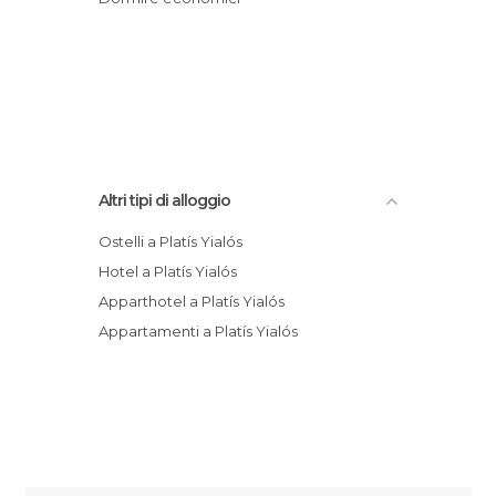
Altri tipi di alloggio
Ostelli a Platís Yialós
Hotel a Platís Yialós
Apparthotel a Platís Yialós
Appartamenti a Platís Yialós