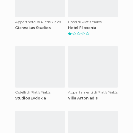
Apparthotel di Platís Yialós
Hotel di Platís Yialós
Giannakas Studios
Hotel Filoxenia
Ostelli di Platís Yialós
Appartamenti di Platís Yialós
Studios Evdokia
Villa Antoniadis