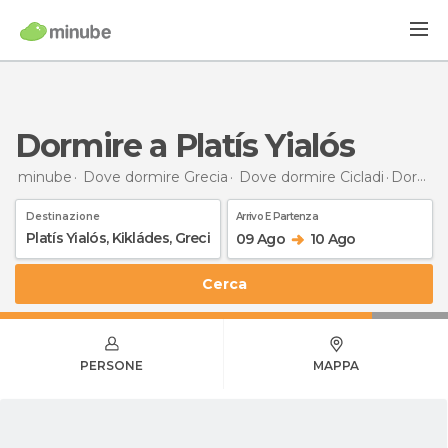
Dormire a Platís Yialós
minube
Dove dormire Grecia
Dove dormire Cicladi
Dormire
Destinazione
Arrivo E Partenza
09 Ago
10 Ago
Cerca
PERSONE
MAPPA