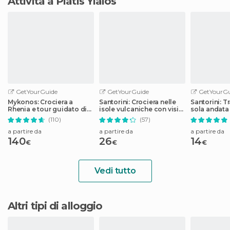
Attività a Platís Yialós
GetYourGuide
GetYourGuide
GetYourGu
Mykonos: Crociera a
Santorini: Crociera nelle
Santorini: T
Rhenia e tour guidato di
isole vulcaniche con visita
sola andata 
Delos con trasferimenti
alle sorgenti termali
o l'aeroport
(110)
(57)
a partire da
a partire da
a partire da
140
26
14
€
€
€
Vedi tutto
Altri tipi di alloggio