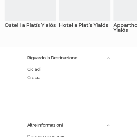
Ostelli a Platís Yialós
Hotel a Platís Yialós
Apparthot
Yialós
Riguardo la Destinazione
Cicladi
Grecia
Altre Informazioni
Dormire economici