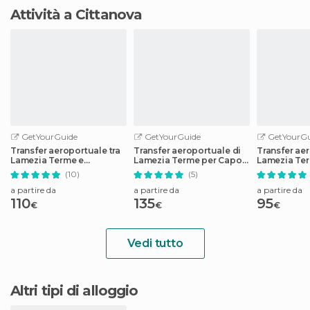
Attività a Cittanova
GetYourGuide
GetYourGuide
GetYourGu
Transfer aeroportuale tra
Transfer aeroportuale di
Transfer ae
Lamezia Terme e
Lamezia Terme per Capo
Lamezia Ter
Parghelia-Tropea
Vaticano e Ricadi
e Zambrone
(10)
(5)
a partire da
a partire da
a partire da
110
135
95
€
€
€
Vedi tutto
Altri tipi di alloggio