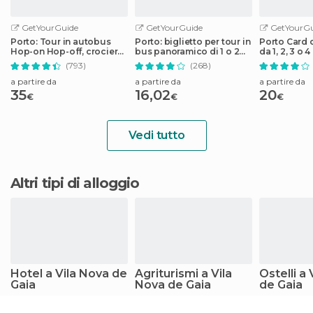
GetYourGuide
GetYourGuide
GetYourGu
Porto: Tour in autobus
Porto: biglietto per tour in
Porto Card c
Hop-on Hop-off, crociera
bus panoramico di 1 o 2
da 1, 2, 3 o 4
sul fiume e tour della
giorni
(793)
(268)
cantina del porto
a partire da
a partire da
a partire da
35
16,02
20
€
€
€
Vedi tutto
Altri tipi di alloggio
Hotel a Vila Nova de
Agriturismi a Vila
Ostelli a
Gaia
Nova de Gaia
de Gaia