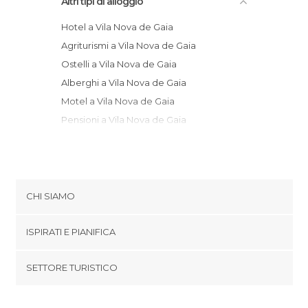
Altri tipi di alloggio
Hotel a Vila Nova de Gaia
Agriturismi a Vila Nova de Gaia
Ostelli a Vila Nova de Gaia
Alberghi a Vila Nova de Gaia
Motel a Vila Nova de Gaia
Pensioni a Vila Nova de Gaia
CHI SIAMO
Cookies
ISPIRATI E PIANIFICA
Politica di privacy
footer@item_discovertips_anchor
SETTORE TURISTICO
Termini e Condizioni
minube Android app
Contatti