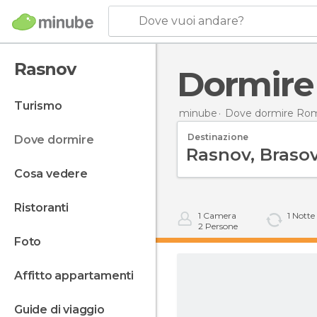
Dove vuoi andare?
Rasnov
Dormir
turismo
minube
Dove dormire Ro
Destinazione
dove dormire
cosa vedere
ristoranti
1
Camera
1
Notte
2
Persone
foto
affitto appartamenti
guide di viaggio