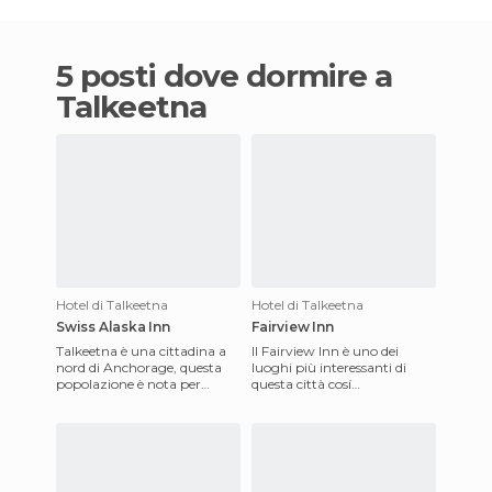
5 posti dove dormire a
Talkeetna
Hotel di Talkeetna
Hotel di Talkeetna
Swiss Alaska Inn
Fairview Inn
Talkeetna è una cittadina a
Il Fairview Inn è uno dei
nord di Anchorage, questa
luoghi più interessanti di
popolazione è nota per
questa città cosí
l'atmosfera artistica e rustica
accattivante. É stato
che vi si respira. Lo
costruito nel 1923 e sino ad
oggi rim