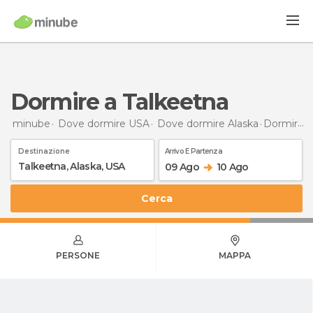
Dormire a Talkeetna
minube
Dove dormire USA
Dove dormire Alaska
Dormire
a
Destinazione
Arrivo E Partenza
09 Ago
10 Ago
Cerca
PERSONE
MAPPA