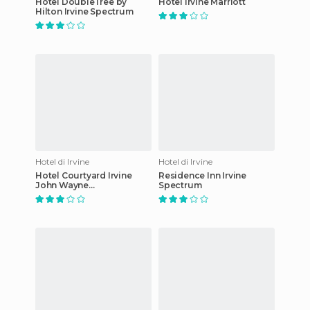
Hotel DoubleTree by
Hotel Irvine Marriott
Hilton Irvine Spectrum
Hotel di Irvine
Hotel di Irvine
Hotel Courtyard Irvine
Residence Inn Irvine
John Wayne
Spectrum
Airport/Orange County