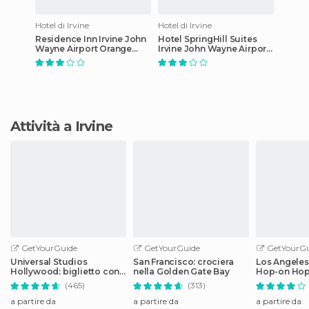
Hotel di Irvine
Hotel di Irvine
Residence Inn Irvine John
Hotel SpringHill Suites
Wayne Airport Orange
Irvine John Wayne Airport
County
/ Orange County
Attività a Irvine
GetYourGuide
GetYourGuide
GetYourGu
Universal Studios
San Francisco: crociera
Los Angeles
Hollywood: biglietto con
nella Golden Gate Bay
Hop-on Hop
cancellazione facile
audioguida
(465)
(313)
a partire da
a partire da
a partire da