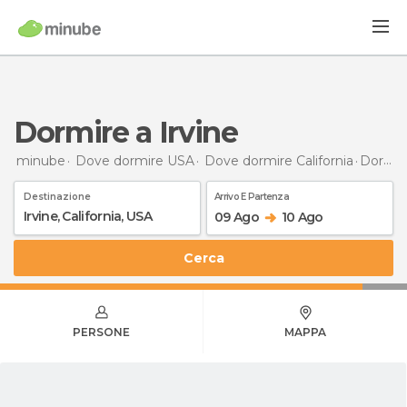
Dormire a Irvine
minube
Dove dormire USA
Dove dormire California
Dormire
Destinazione
Arrivo E Partenza
09 Ago
10 Ago
Cerca
PERSONE
MAPPA