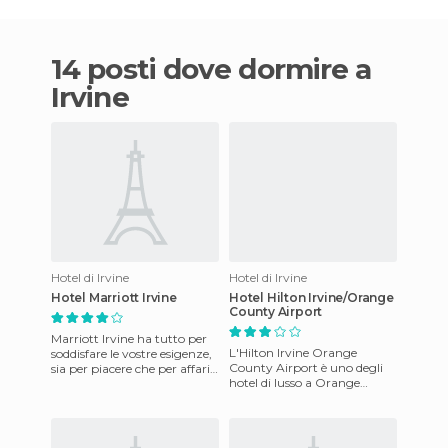
14 posti dove dormire a
Irvine
Hotel di Irvine
Hotel di Irvine
Hotel Marriott Irvine
Hotel Hilton Irvine/Orange
County Airport
Marriott Irvine ha tutto per
L'Hilton Irvine Orange
soddisfare le vostre esigenze,
County Airport è uno degli
sia per piacere che per affari.
hotel di lusso a Orange
Ogni camera è dotata di
County, California. L'hotel
postazioni di
dispone di un servizio navet