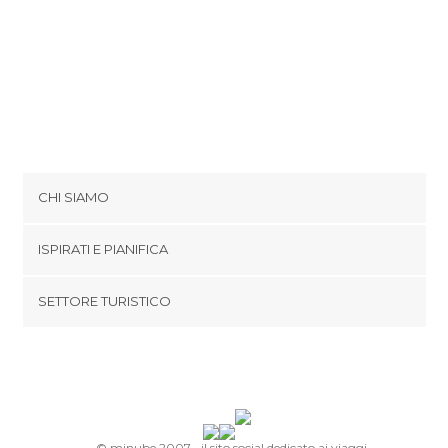
CHI SIAMO
Cookies
ISPIRATI E PIANIFICA
Politica di privacy
footer@item_discovertips_anchor
SETTORE TURISTICO
Termini e Condizioni
minube Android app
Contatti
Area Stampa
© minube 2007-, il sito social dedicato ai viaggi