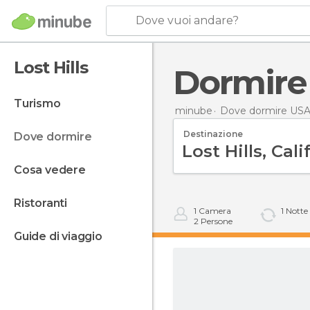
Dove vuoi andare?
Lost Hills
Dormire
turismo
minube
Dove dormire US
Destinazione
dove dormire
cosa vedere
ristoranti
1
Camera
1
Notte
2
Persone
guide di viaggio