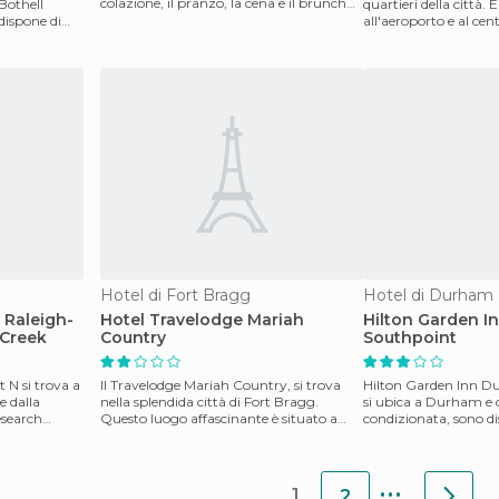
colazione, il pranzo, la cena e il brunch
 Bothell
quartieri della città. 
domenicale.
dispone di
all'aeroporto e al cen
zona degli
Hotel di Fort Bragg
Hotel di Durham
 Raleigh-
Hotel Travelodge Mariah
Hilton Garden I
 Creek
Country
Southpoint
 N si trova a
Il Travelodge Mariah Country, si trova
Hilton Garden Inn 
e dalla
nella splendida città di Fort Bragg.
si ubica a Durham e d
esearch
Questo luogo affascinante è situato a
condizionata, sono d
meno di mezzo mi
per non fumatori, s
...
1
2