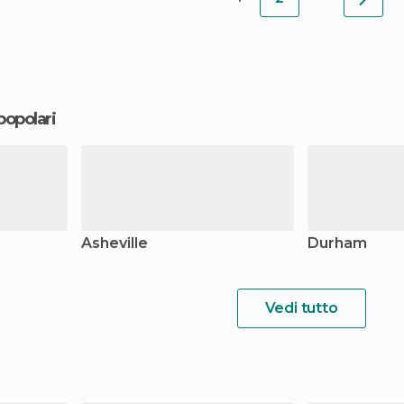
 popolari
Asheville
Durham
Vedi tutto