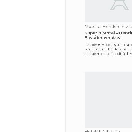
Motel di Hendersonvill
Super 8 Motel - Hend
East/denver Area
Il Super 8 Motel è situato a 
miglia dal centro di Denver e
cinque miglia dalla città di
Fairgrounds. La t
Hotel di Asheville