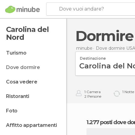
Dove vuoi andare?
Carolina del
Dormire
Nord
minube
Dove dormire US
turismo
Destinazione
dove dormire
cosa vedere
1
Camera
1
Notte
ristoranti
2
Persone
foto
1.277 posti dove do
affitto appartamenti