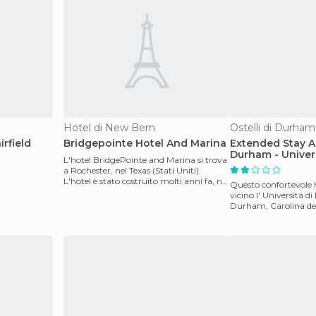
Hotel di New Bern
Ostelli di Durham
rfield
Bridgepointe Hotel And Marina
Extended Stay A
Durham - Univer
L'hotel BridgePointe and Marina si trova
a Rochester, nel Texas (Stati Uniti).
L'hotel è stato costruito molti anni fa, nel
Questo confortevole h
1987,
vicino l' Università 
Durham, Carolina del
dalla Duke University