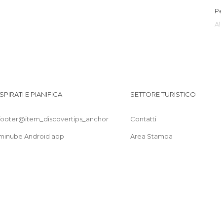
ISPIRATI E PIANIFICA
SETTORE TURISTICO
footer@item_discovertips_anchor
Contatti
minube Android app
Area Stampa