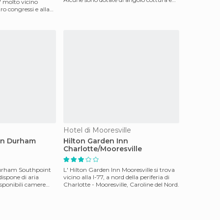
E' molto vicino
divano letto.Tutte l
tro congressi e alla
Hotel di Mooresville
nn Durham
Hilton Garden Inn
Charlotte/Mooresville
Durham Southpoint
L' Hilton Garden Inn Mooresville si trova
ispone di aria
vicino alla I-77, a nord della periferia di
isponibili camere
Charlotte - Mooresville, Caroline del Nord.