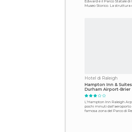
Edward e il Parco Statale di
Museo Storico. La struttura 
un'eccellent
Hotel di Raleigh
Hampton Inn & Suites
Durham Airport-Brier
L'Hampton Inn Raleigh Arpt
pochi minuti dall'aeroporto 
famosa zona del Parco di R
Triangle. Qui ci son