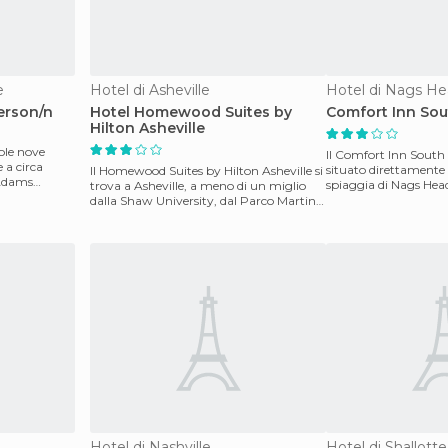
e
Hotel di Asheville
Hotel di Nags H
erson/n
Hotel Homewood Suites by
Comfort Inn So
Hilton Asheville
sole nove
Il Comfort Inn South
 a circa
situato direttamente d
Il Homewood Suites by Hilton Asheville si
 Adams
spiaggia di Nags Head
trova a Asheville, a meno di un miglio
porto di pesca. T
dalla Shaw University, dal Parco Martin
Luther Ki
Hotel di Nashville
Hotel di Shallotte