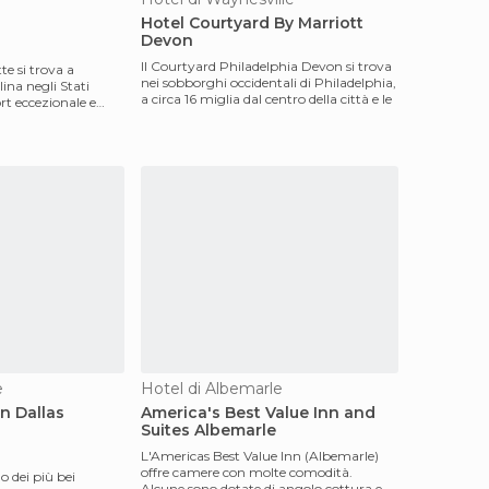
Hotel Courtyard By Marriott
Devon
Il Courtyard Philadelphia Devon si trova
te si trova a
nei sobborghi occidentali di Philadelphia,
ina negli Stati
a circa 16 miglia dal centro della città e le
rt eccezionale e
e
Hotel di Albemarle
n Dallas
America's Best Value Inn and
Suites Albemarle
L'Americas Best Value Inn (Albemarle)
offre camere con molte comodità.
no dei più bei
Alcune sono dotate di angolo cottura e