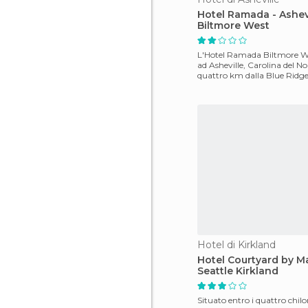
Hotel Ramada - Ashevi
Biltmore West
L'Hotel Ramada Biltmore We
ad Asheville, Carolina del No
quattro km dalla Blue Ridg
circa sei km
Hotel di Kirkland
Hotel Courtyard by Ma
Seattle Kirkland
Situato entro i quattro chil