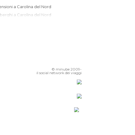
Pensioni a Carolina del Nord
Alberghi a Carolina del Nord
Apparthotel a Carolina del Nord
Appartamenti a Carolina del Nord
Campeggi a Carolina del Nord
© minube 2009-
il social network dei viaggi