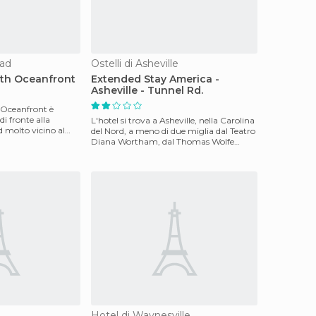
ead
Ostelli di Asheville
uth Oceanfront
Extended Stay America -
Asheville - Tunnel Rd.
 Oceanfront è
i fronte alla
L'hotel si trova a Asheville, nella Carolina
 molto vicino al
del Nord, a meno di due miglia dal Teatro
Diana Wortham, dal Thomas Wolfe
Memorial, d
Hotel di Waynesville