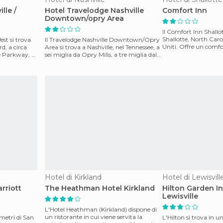
lle /
Hotel Travelodge Nashville
Comfort Inn
Downtown/opry Area
Il Comfort Inn Shallot
Shallotte, North Carol
st si trova
Il Travelodge Nashville Downtown/Opry
Uniti. Offre un comfo
rd, a circa
Area si trova a Nashville, nel Tennessee, a
camere ben distrib
e Parkway, a
sei miglia da Opry Mills, a tre miglia dal
centr
Hotel di Kirkland
Hotel di Lewisvill
rriott
The Heathman Hotel Kirkland
Hilton Garden In
Lewisville
L'Hotel Heathman (Kirkland) dispone di
un ristorante in cui viene servita la
ometri di San
L'Hilton si trova in u